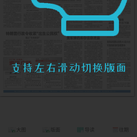
大图
版面
导读
往期