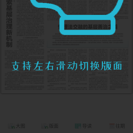
大图
版面
导读
往期