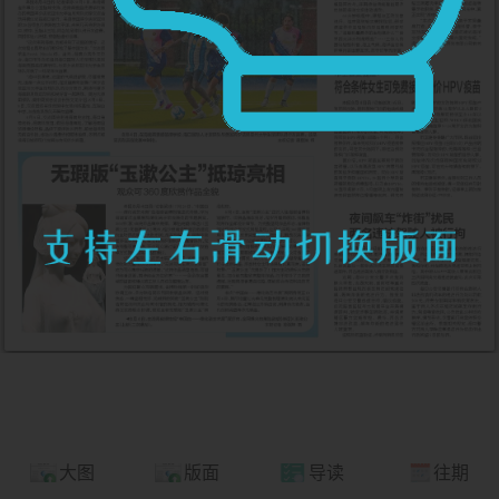
大图
版面
导读
往期