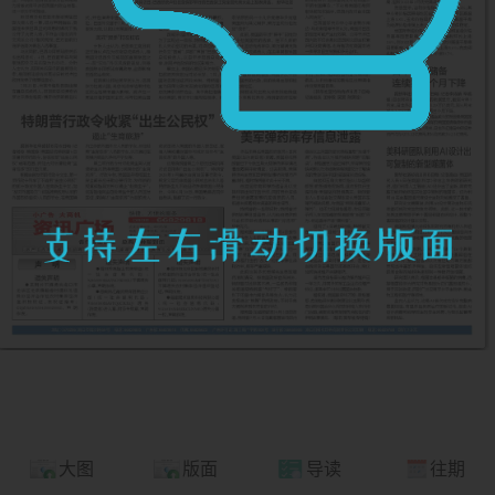
大图
版面
导读
往期