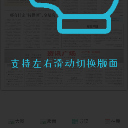
大图
版面
导读
往期