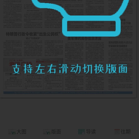
大图
版面
导读
往期