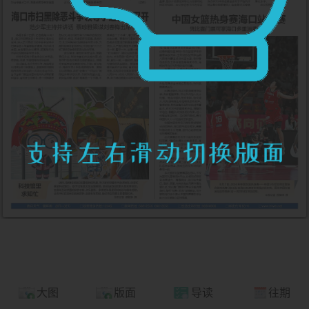
大图
版面
导读
往期