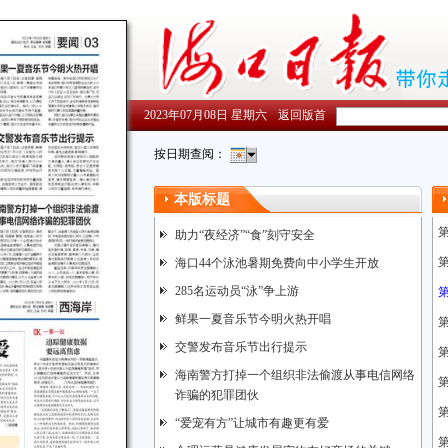
2023年07月08日 星期六
返回版首
按日期查阅：
本版标题
助力“夜经济”“食”刻守安全
海口44个泳池暑期免费向中小学生开放
285名运动员“泳”争上游
鲜果一夏音乐节今明火热开唱
交警发布音乐节出行提示
海南警方打掉一个组织非法偷渡从事电信网络
诈骗的犯罪团伙
“爱宠有方”让城市有趣更有爱