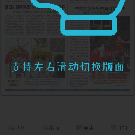
大图
版面
导读
往期