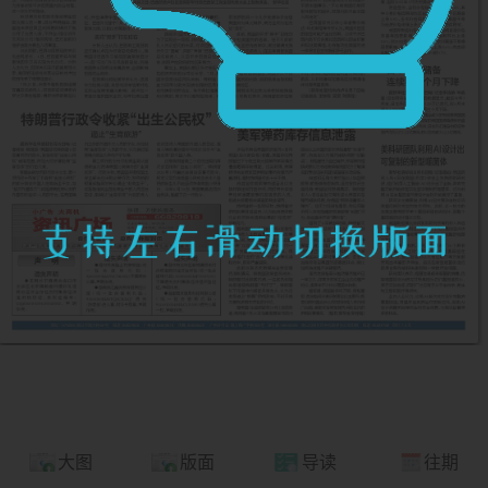
大图
版面
导读
往期