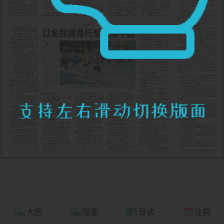
大图
版面
导读
往期