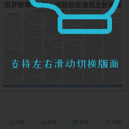
大图
版面
导读
往期