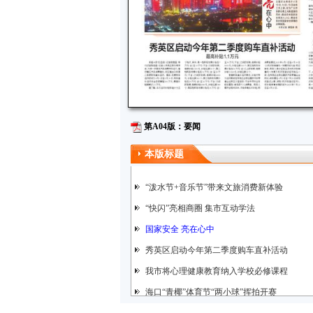
第A04版：要闻
本版标题
“泼水节+音乐节”带来文旅消费新体验
“快闪”亮相商圈 集市互动学法
国家安全 亮在心中
秀英区启动今年第二季度购车直补活动
我市将心理健康教育纳入学校必修课程
海口“青椰”体育节“两小球”挥拍开赛