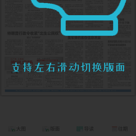
大图
版面
导读
往期