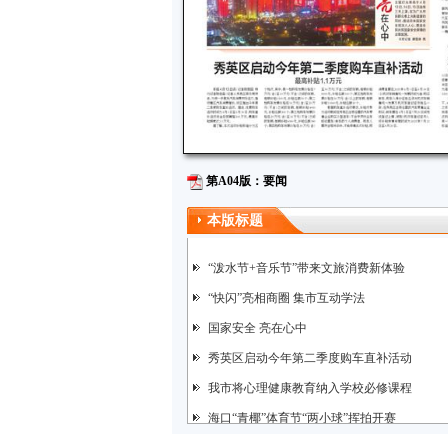
第A04版：要闻
本版标题
“泼水节+音乐节”带来文旅消费新体验
“快闪”亮相商圈 集市互动学法
国家安全 亮在心中
秀英区启动今年第二季度购车直补活动
我市将心理健康教育纳入学校必修课程
海口“青椰”体育节“两小球”挥拍开赛