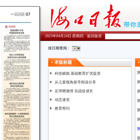
2025年04月24日 星期四
返回版首
按日期查阅：
本版标题
科技赋能 基础教育扩优提质
从儿童视角探寻阅读分享
足球燃激情 实战促成长
动态速览
教育帮问