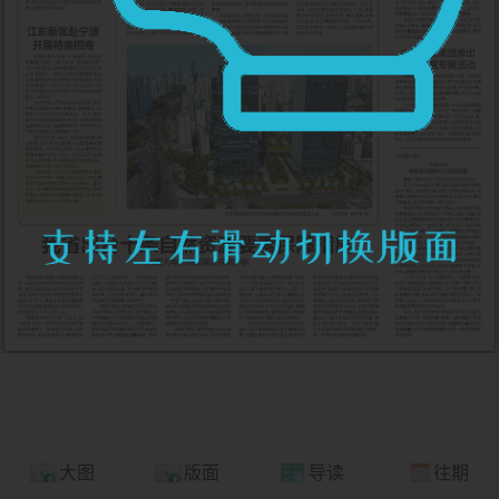
大图
版面
导读
往期