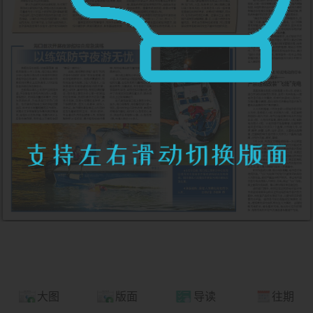
大图
版面
导读
往期