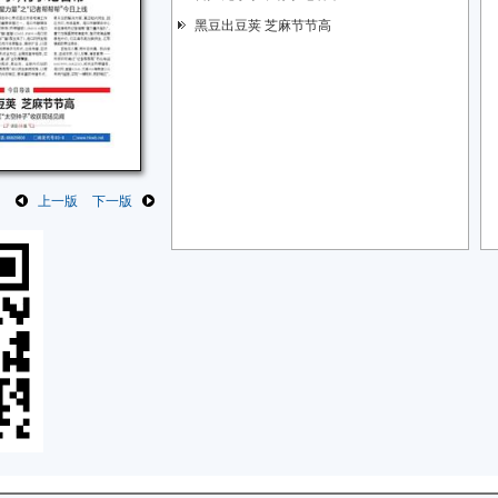
黑豆出豆荚 芝麻节节高
上一版
下一版