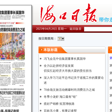
2025年04月28日 星期一
返回版首
按日期查阅：
本版标题
冯飞会见中信集团董事长奚国华
全力以赴拼经济促发展
切实扛起经济大市挑大梁的责任担当
深入学习习近平总书记关于巡视工作的重要论
述
70余场文旅活动燃爆时尚消费活力之城
冬季小龙虾 海口最有“钳”
第
搭好产销桥 拓宽增收路
百姓无小事，有事记者帮