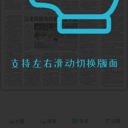
大图
版面
导读
往期