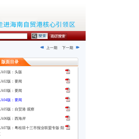
上一期
下一期
版面目录
第A01版：头版
第A02版：要闻
第A03版：要闻
第A04版：要闻
第A05版：自贸港·观察
第A06版：西海岸
第A07版：粤桂琼十三市报业联盟专版·阳
江