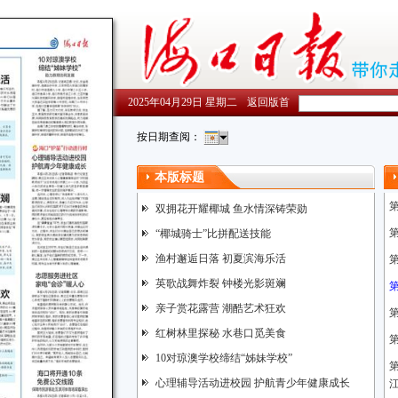
2025年04月29日 星期二
返回版首
按日期查阅：
本版标题
双拥花开耀椰城 鱼水情深铸荣勋
“椰城骑士”比拼配送技能
渔村邂逅日落 初夏滨海乐活
英歌战舞炸裂 钟楼光影斑斓
亲子赏花露营 潮酷艺术狂欢
红树林里探秘 水巷口觅美食
10对琼澳学校缔结“姊妹学校”
心理辅导活动进校园 护航青少年健康成长