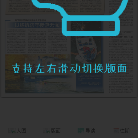
大图
版面
导读
往期