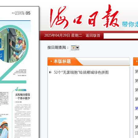
2025年04月29日 星期二
返回版首
按日期查阅：
本版标题
52个“无废细胞”绘就椰城绿色拼图