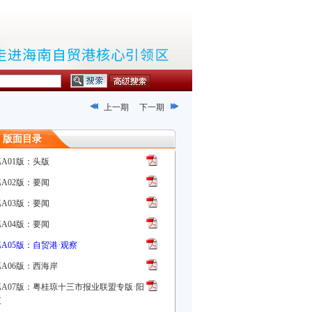
上一期
下一期
版面目录
第A01版：头版
第A02版：要闻
第A03版：要闻
第A04版：要闻
第A05版：自贸港·观察
第A06版：西海岸
第A07版：粤桂琼十三市报业联盟专版·阳
江