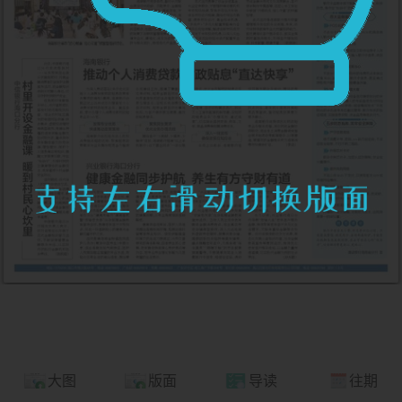
大图
版面
导读
往期