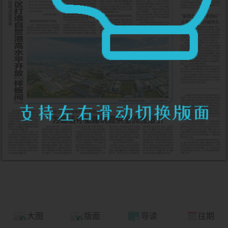
大图
版面
导读
往期