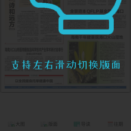
大图
版面
导读
往期