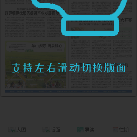
大图
版面
导读
往期