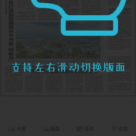
大图
版面
导读
往期