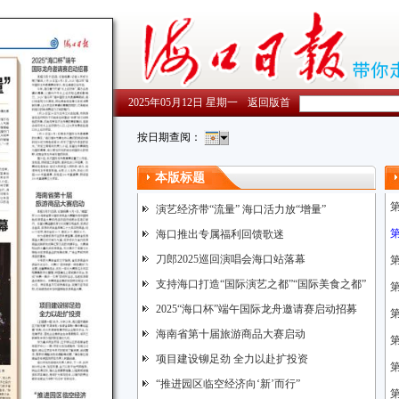
2025年05月12日 星期一
返回版首
按日期查阅：
本版标题
演艺经济带“流量” 海口活力放“增量”
海口推出专属福利回馈歌迷
刀郎2025巡回演唱会海口站落幕
支持海口打造“国际演艺之都”“国际美食之都”
2025“海口杯”端午国际龙舟邀请赛启动招募
海南省第十届旅游商品大赛启动
项目建设铆足劲 全力以赴扩投资
第
“推进园区临空经济向‘新’而行”