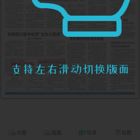
大图
版面
导读
往期