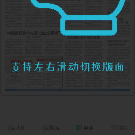
大图
版面
导读
往期