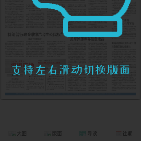
大图
版面
导读
往期