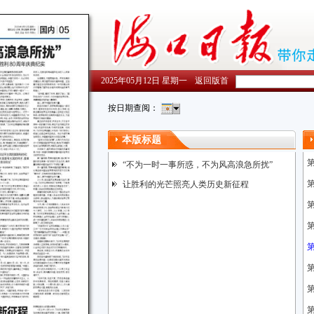
2025年05月12日 星期一
返回版首
按日期查阅：
本版标题
“不为一时一事所惑，不为风高浪急所扰”
让胜利的光芒照亮人类历史新征程
第