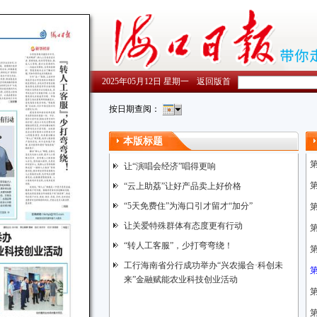
2025年05月12日 星期一
返回版首
按日期查阅：
本版标题
让“演唱会经济”唱得更响
“云上助荔”让好产品卖上好价格
“5天免费住”为海口引才留才“加分”
让关爱特殊群体有态度更有行动
“转人工客服”，少打弯弯绕！
工行海南省分行成功举办“兴农撮合·科创未
来”金融赋能农业科技创业活动
第