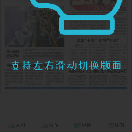
大图
版面
导读
往期