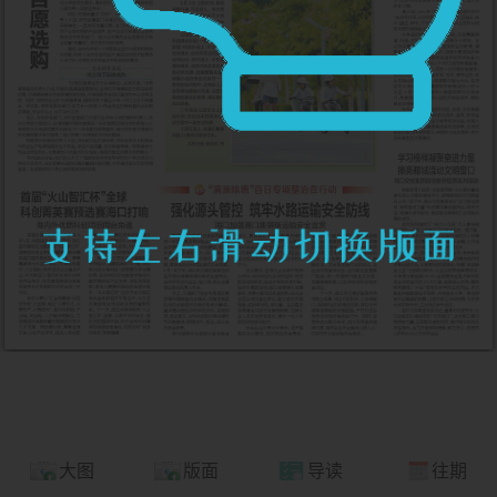
大图
版面
导读
往期