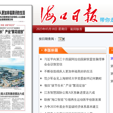
2025年05月18日 星期日
返回版首
按日期查阅：
本版标题
习近平向第三十四届阿拉伯国家联盟首脑理事
会会议致贺信
不断创造残疾人更加幸福美好的生活
范少军会见上海财经大学党委副书记何鹏程
项目“拔节生长” 产业“繁花绽放”
江东智慧国际公寓A区形象进度达六成
助推“海口智造”引领再生运动医学创新发展
力争2035年底全市蓝碳经济体系基本建立