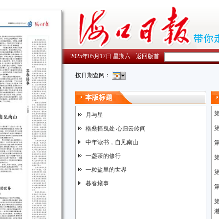
2025年05月17日 星期六
返回版首
按日期查阅：
本版标题
月与星
格桑摇曳处 心归云岭间
中年读书，自见南山
一盏茶的修行
一粒盐里的世界
暮春鳝事