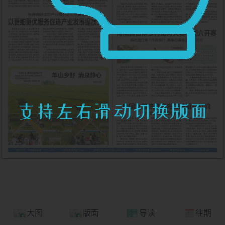
大图
版面
导读
往期