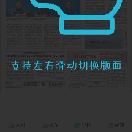
大图
版面
导读
往期