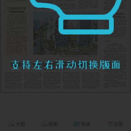
大图
版面
导读
往期