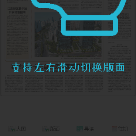
大图
版面
导读
往期