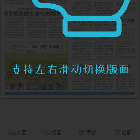
大图
版面
导读
往期