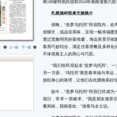
南100家特色民宿和2024年海南省第六
扎根渔村投身文旅推介
傍晚，“造梦乌托邦”民宿院内，欢
坐聊天，或品尝美味，呈现一幅幸福图
透过宽敞明亮的落地窗，海边美景尽收
客房巧妙结合，满足住客用餐及多样化
上一版
下一版
不体现着主人的用心与巧思。
“我们给民宿起名‘造梦乌托邦’。一
另一方面，‘乌托邦’寓意着幸福与幸运
放松身心的港湾，让他们在此拥抱美好生
如今，“造梦乌托邦”民宿已经成为
假日，常常一房难求。“我是朋友推荐
番风味，我很喜欢。”游客马女士说。