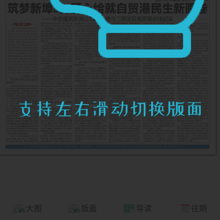
大图
版面
导读
往期