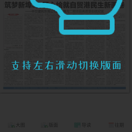
大图
版面
导读
往期