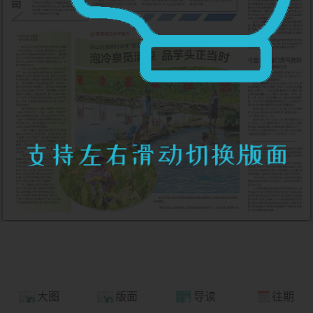
大图
版面
导读
往期