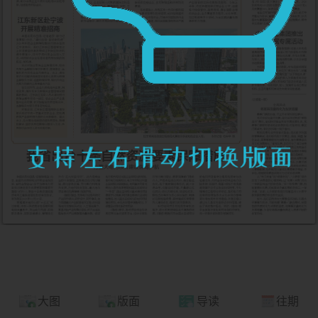
大图
版面
导读
往期