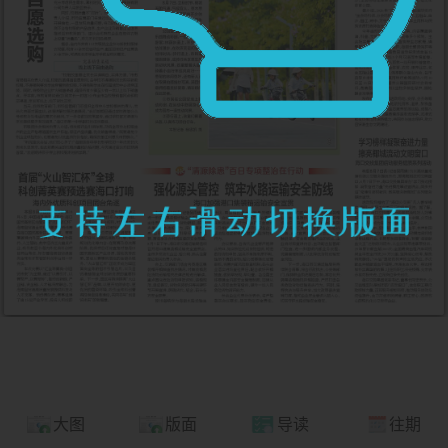
大图
版面
导读
往期