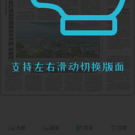
大图
版面
导读
往期